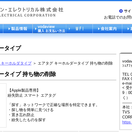
お電話でのお問い合
ータイプ
voda
 キーホルダタイプ
＞ エアタグ キーホルダータイプ 持ち物の削除
ｼｭｱﾌ
ータイプ 持ち物の削除
TEL 
FAX 
e-mai
< 受
【Apple製品専用】
9：0
紛失防止 スマート エアタグ
く）
--------
「探す」ネットワークで正確な場所を特定できます。
本社
・探し物を簡単に見つける
TVS（
・置き忘れ防止
COR
・紛失したものを探す
https