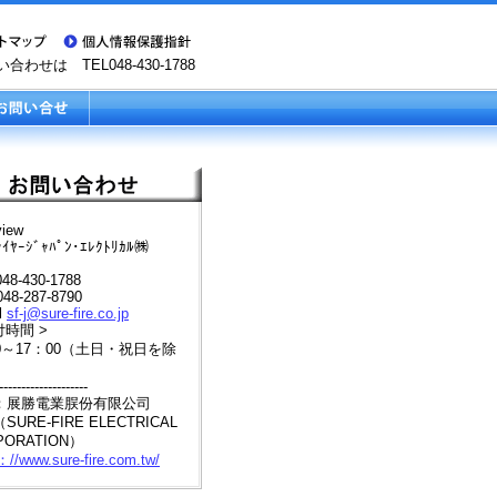
わせは TEL048-430-1788
view
ｧｲﾔｰｼﾞｬﾊﾟﾝ･ｴﾚｸﾄﾘｶﾙ㈱
048-430-1788
048-287-8790
l
sf-j@sure-fire.co.jp
付時間 >
0～17：00（土日・祝日を除
--------------------
：展勝電業脵份有限公司
SURE-FIRE ELECTRICAL
PORATION）
：//www.sure-fire.com.tw/